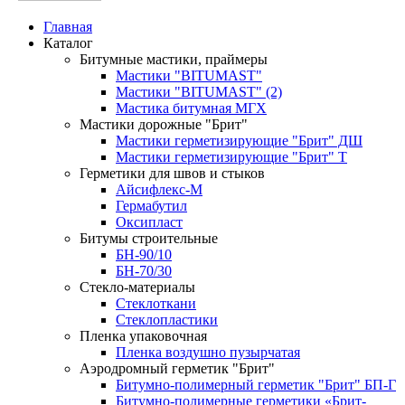
Главная
Каталог
Битумные мастики, праймеры
Мастики "BITUMAST"
Мастики "BITUMAST" (2)
Мастика битумная МГХ
Мастики дорожные "Брит"
Мастики герметизирующие "Брит" ДШ
Мастики герметизирующие "Брит" Т
Герметики для швов и стыков
Айсифлекс-М
Гермабутил
Оксипласт
Битумы строительные
БН-90/10
БН-70/30
Стекло-материалы
Стеклоткани
Стеклопластики
Пленка упаковочная
Пленка воздушно пузырчатая
Аэродромный герметик "Брит"
Битумно-полимерный герметик "Брит" БП-Г
Битумно-полимерные герметики «Брит-