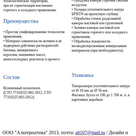
• Продувка камеры горячим сжатым
технологических территорий,
воздухом.
при их герметизации мастиками
• Укладка уплотнительного шнура
горячего и холодного применения.
БРИТ® на проектную глубину.
• Обработка стенок разделанной
Преимущества
камеры мастикой или грунтовкой.
• Заливка камеры мастикой или
• Простая унифицированная технология
герметиком горячего или холодного
применения.
применения.
• Материал химически не активен и не
• Обработка поверхности
подвержен действию растворителей:
мелкодисперсионным минеральным
бензина, авиационного
материалом (при необходимости).
керосина, машинных масел,
антигололедных реагентов и прочего.
Упаковка
Состав
Типоразмеры уплотнительного шнура
Вспененный полиэтилен.
от Ø 10 мм до Ø 50 мм.
(СТО 77310225.002-2012, СТО
Фасовка: бухта от 190 до 1 700 м. п. в
77310225.003-2012).
картонных коробках
ООО "Альтернатива" 2013, почта:
alt107@mail.ru
/ Дизайн и