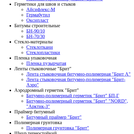
Герметики для швов и стыков
Айсифлекс-М
Гермабутил
Оксипласт
Битумы строительные
БН-90/10
БН-70/30
Стекло-материалы
Стеклоткани
Стеклопластики
Пленка упаковочная
Пленка пузырчатая
Ленты стыковочные "Брит"
Лента стыковочная битумно-полимерная "Брит А"
Лента стыковочная битумно-полимерная "Брит-
Аэро"
Аэродромный герметик "Брит"
Битумно-полимерный герметик "Брит" БП-Г
Битумно-полимерный герметик "Брит" "NORD",
"Арктик-3"
Праймер битумный
Битумный праймер "Брит"
Полимерная грунтовка
Полимерная грунтовка "Брит"
Шнур термостойкий