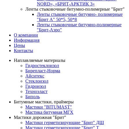
NORD», «БРИТ-АРКТИК 3»
Ленты стыковочные битумно-полимерные "Брит"
Ленты стыковочные битумно- полимерные
"Брит А" 50*5, 50*8
Ленты стыковочные битумно-полимерные
"Брит-Аэро"
О компании
Информация
Цены
Контакты
Наплавляемые материалы
Гидростеклоизол
Бирепласт-Норма
Айситекс
Стеклоизол
Гидроизол
Техноэласт
Биполь
Битумные мастики, праймеры
Мастики "BITUMAST"
Мастика битумная МГХ
Мастики дорожная "Брит"
Мастики герметизирующие "Брит" ДШ
Мастики герметизирующие "Брит" Т